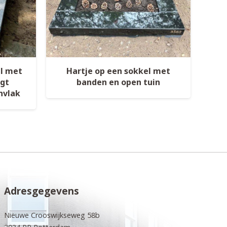
el met
Hartje op een sokkel met
ogt
banden en open tuin
nvlak
Adresgegevens
Nieuwe Crooswijkseweg 58b