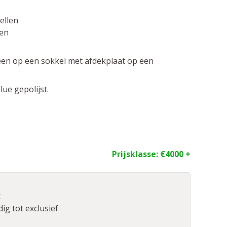
ellen
en
en op een sokkel met afdekplaat op een
ue gepolijst.
Prijsklasse:
€4000 +
t
ig tot exclusief