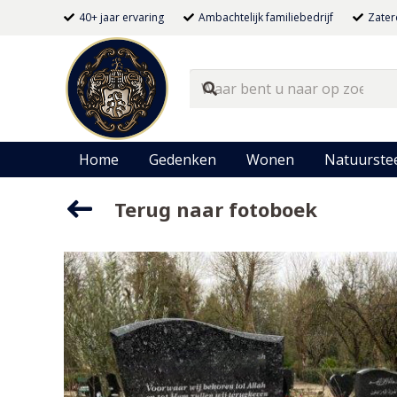
40+ jaar ervaring
Ambachtelijk familiebedrijf
Zater
Home
Gedenken
Wonen
Natuurste
Terug naar fotoboek