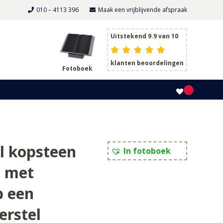
010 – 4113 396
Maak een vrijblijvende afspraak
Uitstekend 9.9 van 10
klanten beoordelingen
Fotoboek
l kopsteen
In fotoboek
l met
p een
erstel