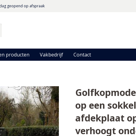
dag geopend op afspraak
en producten
Vakbedrijf
Contact
Golfkopmode
op een sokke
afdekplaat o
verhoogt ond