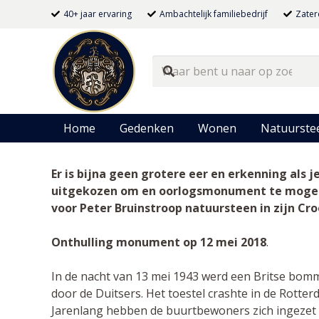
40+ jaar ervaring
Ambachtelijk familiebedrijf
Zater
Home
Gedenken
Wonen
Natuurste
Er is bijna geen grotere eer en erkenning als
uitgekozen om en oorlogsmonument te mogen 
voor Peter Bruinstroop natuursteen in zijn Cro
Onthulling monument op 12 mei 2018
.
In de nacht van 13 mei 1943 werd een Britse bom
door de Duitsers. Het toestel crashte in de Rotte
Jarenlang hebben de buurtbewoners zich ingezet