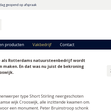
dag geopend op afspraak
en producten
Vakbedrijf
Contact
 je als Rotterdams natuursteenbedrijf wordt
maken. En dat was nu juist de bekroning
Z
oswijk.
na
menwerper type Short Stirling neergeschoten
rdamse wijk Crooswijk, alle inzittende kwamen om.
 voor een monument. Peter Bruinstroop schonk