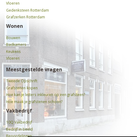
Vloeren
Gedenksteen Rotterdam
Grafzerken Rotterdam
Wonen
Bouwen
Badkamers
Keukens
Vloeren
Meestgestelde vragen
Tweede Opschrift
Grafstenen kopen
Hoe kan je letters inkleuren op een grafsteen?
Hoe maak je grafstenen schoon?
Vakbedrijf
10Q Vakbedrijf
Bedrijf in beeld
Beoordelingen