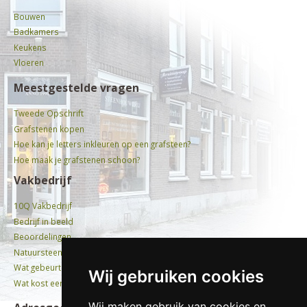
Bouwen
Badkamers
Keukens
Vloeren
Meestgestelde vragen
Tweede Opschrift
Grafstenen kopen
Hoe kan je letters inkleuren op een grafsteen?
Hoe maak je grafstenen schoon?
Vakbedrijf
10Q Vakbedrijf
Bedrijf in beeld
Beoordelingen
Natuursteen
Wat gebeurt er met oude grafstenen?
Wij gebruiken cookies
Wat kost een graf?
Wij maken gebruik van cookies en