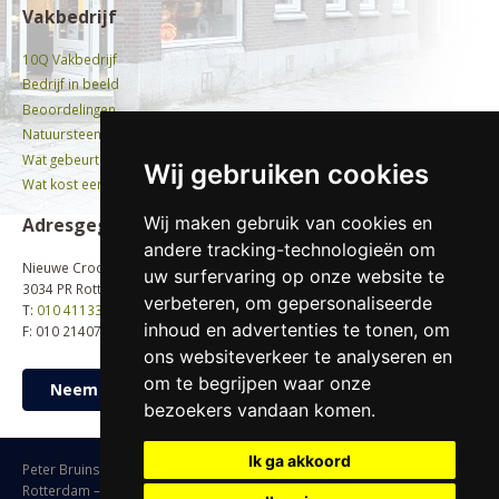
Vakbedrijf
10Q Vakbedrijf
Bedrijf in beeld
Beoordelingen
Natuursteen
Wat gebeurt er met oude grafstenen?
Wij gebruiken cookies
Wat kost een graf?
Wij maken gebruik van cookies en
Adresgegevens
andere tracking-technologieën om
Nieuwe Crooswijkseweg 58b
uw surfervaring op onze website te
3034 PR Rotterdam
verbeteren, om gepersonaliseerde
T:
010 4113396
inhoud en advertenties te tonen, om
F: 010 2140704
ons websiteverkeer te analyseren en
om te begrijpen waar onze
Neem contact op
bezoekers vandaan komen.
Ik ga akkoord
Peter Bruinstroop © 2023 | Nieuwe Crooswijkseweg 58b, 3034 PR,
Rotterdam – Telefoon:
010 4113396
–
info@bruinstroopnatuursteen.nl