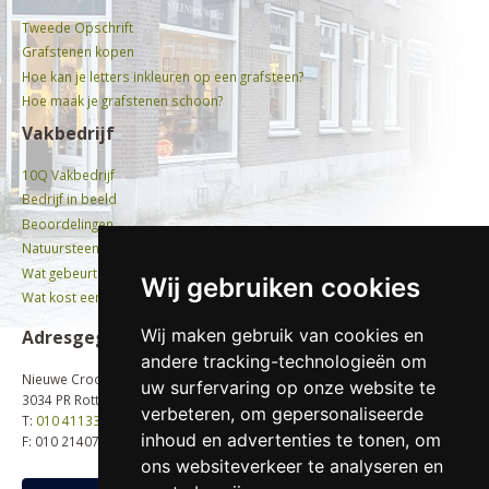
Tweede Opschrift
Grafstenen kopen
Hoe kan je letters inkleuren op een grafsteen?
Hoe maak je grafstenen schoon?
Vakbedrijf
10Q Vakbedrijf
Bedrijf in beeld
Beoordelingen
Natuursteen
Wat gebeurt er met oude grafstenen?
Wij gebruiken cookies
Wat kost een graf?
Wij maken gebruik van cookies en
Adresgegevens
andere tracking-technologieën om
Nieuwe Crooswijkseweg 58b
uw surfervaring op onze website te
3034 PR Rotterdam
verbeteren, om gepersonaliseerde
T:
010 4113396
inhoud en advertenties te tonen, om
F: 010 2140704
ons websiteverkeer te analyseren en