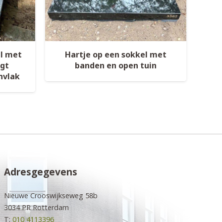
el met
Hartje op een sokkel met
ogt
banden en open tuin
nvlak
Adresgegevens
Nieuwe Crooswijkseweg 58b
3034 PR Rotterdam
T:
010 4113396