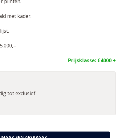
 plinten.
ald met kader.
jst.
 5.000,–
Prijsklasse:
€4000 +
t
ig tot exclusief
MAAK EEN AFSPRAAK