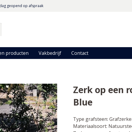
dag geopend op afspraak
en producten
Vakbedrijf
Contact
Zerk op een r
Blue
Type grafsteen:
Grafzerke
Materiaalsoort:
Natuurste