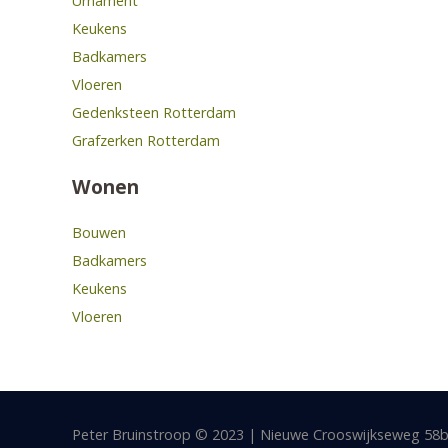
Urnament
Keukens
Badkamers
Vloeren
Gedenksteen Rotterdam
Grafzerken Rotterdam
Wonen
Bouwen
Badkamers
Keukens
Vloeren
Peter Bruinstroop © 2023 | Nieuwe Crooswijkseweg 58b