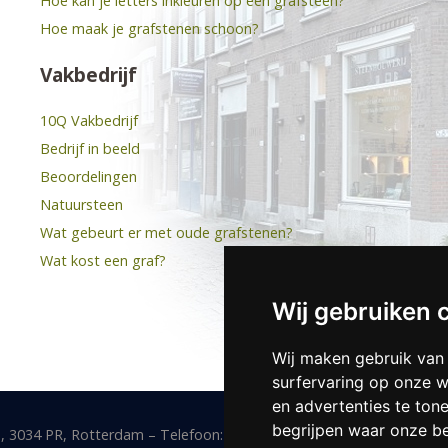
Hoe kan je letters inkleuren op een grafsteen?
Hoe maak je grafstenen schoon?
Vakbedrijf
10Q Vakbedrijf
Bedrijf in beeld
Beoordelingen
Natuursteen
Wat gebeurt er met oude grafstenen?
Wat kost een graf?
Wij gebruiken 
Wij maken gebruik van
surfervaring op onze w
en advertenties te ton
begrijpen waar onze b
, 3034 PR, Rotterdam – Telefoon:
010 4113396
–
info@bruinstroopn