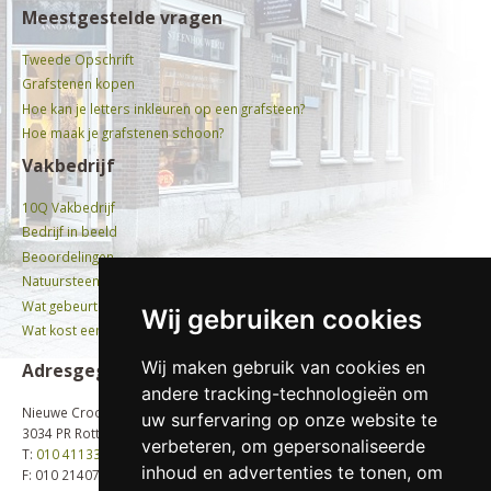
Meestgestelde vragen
Tweede Opschrift
Grafstenen kopen
Hoe kan je letters inkleuren op een grafsteen?
Hoe maak je grafstenen schoon?
Vakbedrijf
10Q Vakbedrijf
Bedrijf in beeld
Beoordelingen
Natuursteen
Wat gebeurt er met oude grafstenen?
Wij gebruiken cookies
Wat kost een graf?
Wij maken gebruik van cookies en
Adresgegevens
andere tracking-technologieën om
Nieuwe Crooswijkseweg 58b
uw surfervaring op onze website te
3034 PR Rotterdam
verbeteren, om gepersonaliseerde
T:
010 4113396
inhoud en advertenties te tonen, om
F: 010 2140704