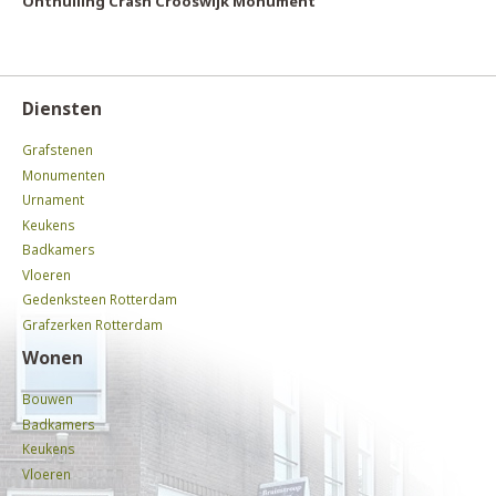
Onthulling Crash Crooswijk Monument
Diensten
Grafstenen
Monumenten
Urnament
Keukens
Badkamers
Vloeren
Gedenksteen Rotterdam
Grafzerken Rotterdam
Wonen
Bouwen
Badkamers
Keukens
Vloeren