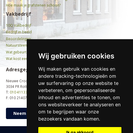
Hoe maak je grafstenen schoon?
Vakbedrijf
10Q Vakbedrijf
Bedrijf in beeld
Beoordelingen
Natuursteen
Wat gebeurt er met oude grafstenen?
Wij gebruiken cookies
Wat kost een graf?
Wij maken gebruik van cookies en
Adresgegevens
andere tracking-technologieën om
Nieuwe Crooswijkseweg 58b
uw surfervaring op onze website te
3034 PR Rotterdam
verbeteren, om gepersonaliseerde
T:
010 4113396
inhoud en advertenties te tonen, om
F: 010 2140704
ons websiteverkeer te analyseren en
om te begrijpen waar onze
Neem contact op
bezoekers vandaan komen.
Ik ga akkoord