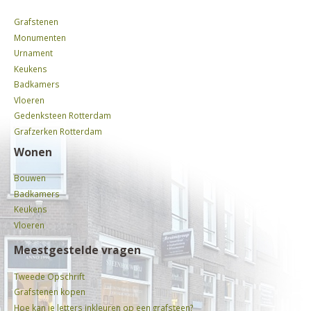
Grafstenen
Monumenten
Urnament
Keukens
Badkamers
Vloeren
Gedenksteen Rotterdam
Grafzerken Rotterdam
Wonen
Bouwen
Badkamers
Keukens
Vloeren
Meestgestelde vragen
Tweede Opschrift
Grafstenen kopen
Hoe kan je letters inkleuren op een grafsteen?